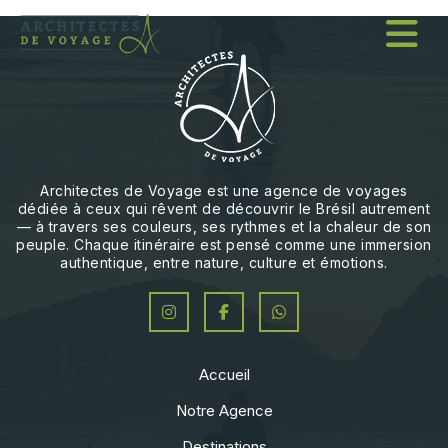
I
r
p
a
r
a
o
c
Architectes de Voyage est une agence de voyages
o
dédiée à ceux qui rêvent de découvrir le Brésil autrement
n
— à travers ses couleurs, ses rythmes et la chaleur de son
peuple. Chaque itinéraire est pensé comme une immersion
t
authentique, entre nature, culture et émotions.
e
ú
d
o
Accueil
Notre Agence
Destinations