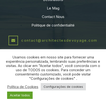
Le Mag
Contact Nous
Politique de confidentialité
contact@architectesdevoyage.com
+55 21 991541460
Usamos cookies em nosso site para fornecer uma
experiência personalizada, lembrando suas preferências e
visitas. Ao clicar em "Aceitar todos", você concorda com o
PARTENAIRE:
uso de TODOS os cookies. Para conceder um
consentimento customizado, você pode visitar
"Configurações de cookies" .
Política de Cookies
Configurações de cookies
ARCHITECTES DE VOYAGE
|
2026
-
Aceitar todos
Tous droits réservés