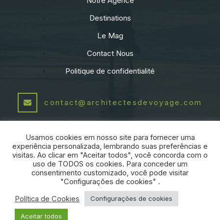
Notre Agence
Destinations
Le Mag
Contact Nous
Politique de confidentialité
contact@architectesdevoyage.com
+55 21 991541460
Usamos cookies em nosso site para fornecer uma
experiência personalizada, lembrando suas preferências e
visitas. Ao clicar em "Aceitar todos", você concorda com o
PARTENAIRE:
uso de TODOS os cookies. Para conceder um
consentimento customizado, você pode visitar
"Configurações de cookies" .
Política de Cookies
Configurações de cookies
ARCHITECTES DE VOYAGE
|
2026
-
Aceitar todos