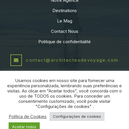
Notre Agence
Destinations
Le Mag
Contact Nous
Politique de confidentialité
contact@architectesdevoyage.com
+55 21 991541460
Usamos cookies em nosso site para fornecer uma
experiência personalizada, lembrando suas preferências e
visitas. Ao clicar em "Aceitar todos", você concorda com o
PARTENAIRE:
uso de TODOS os cookies. Para conceder um
consentimento customizado, você pode visitar
"Configurações de cookies" .
Política de Cookies
Configurações de cookies
ARCHITECTES DE VOYAGE
|
2026
-
Aceitar todos